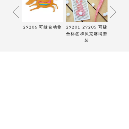
可缝合圣诞
29206 可缝合动物
29201-29205 可缝
29161-
合标签和贝克麻绳套
穿
装
阅读更多