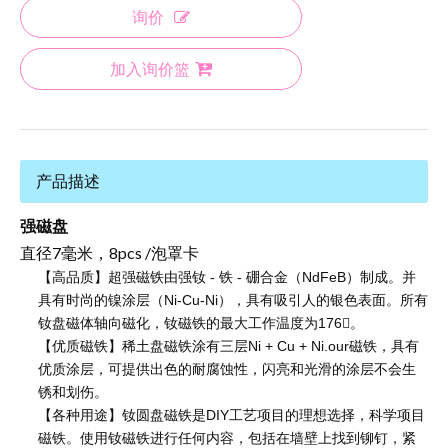
询价
加入询价篮
产品描述
强磁盘
直径7毫米，8pcs /泡罩卡
【高品质】超强磁铁由强钕 - 铁 - 硼合金（NdFeB）制成。并
具有时尚的镍涂层（Ni-Cu-Ni），具有吸引人的银色表面。所有
钕盘磁体轴向磁化，钕磁铁的最大工作温度为176。
【优质磁铁】稀土盘磁铁涂有三层Ni + Cu + Ni.our磁铁，具有
优质涂层，可提供出色的耐腐蚀性，闪亮和光滑的涂层不会生
锈和划伤。
【各种用途】钕圆盘磁铁是DIY工艺项目的理想选择，科学项目
磁铁。使用钕磁铁进行任何内容，包括在墙壁上找到铆钉，紧