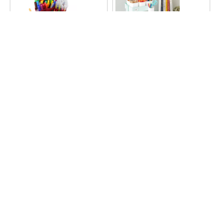
29648 装载艺术球童
\"29716 3层滚动工艺车\"
品牌：
品牌：
简介：
简介：
询价
询价
1
2
3
4
»
快速链接