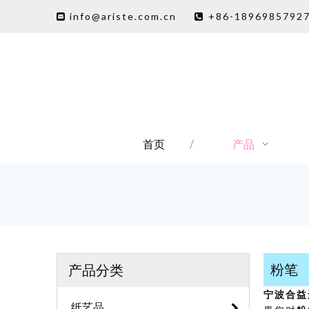
info@ariste.com.cn
+86-1896985792


首页
产品
粉笔
产品分类
宁波合益
纸艺品