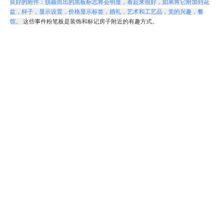
良好的附件：脱颖而出的黑板标志将会明显，看起来很好，如果将它附加到花
盆，杯子，显示设置，价格显示标签，婚礼，艺术和工艺品，党的兴趣，餐
馆。
这些事件粉笔板是装饰和标记房子附近的有趣方式。
上一条:
下一条:
粉笔
黑板
夹子
纸工艺
相关产品
27067 迷你
27065 迷你
27064 迷你
2706