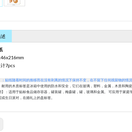
描述
纸
46x216mm
计7pcs
】：贴纸随着时间的推移而在没有剥离的情况下保持不变，在不留下任何残留物的情
：耐用的木质标签是冰箱中使用的防水和安全，它们在玻璃，塑料，金属，木质和陶
用】：适用于贴标食品储存容器，罐装罐，梅森罐，罐，玻璃和金属。
可应用于家庭
院或生日派对，在婚礼上的盘标签。