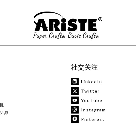
社交关注
LinkedIn
Twitter
YouTube
机
Instagram
艺品
Pinterest
vk