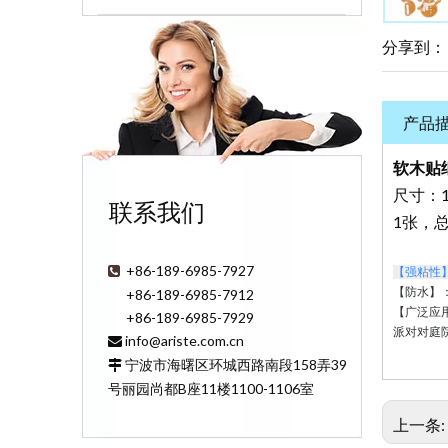
分享到：
产品
软木贴
尺寸：1
联系我们
1张，总
+86-189-6985-7927

【强粘性
【防水】
+86-189-6985-7912
【广泛应
+86-189-6985-7929
派对对庭
info@ariste.com.cn

宁波市海曙区环城西路南段158弄39

号丽园尚都B座11楼1100-1106室
上一条: