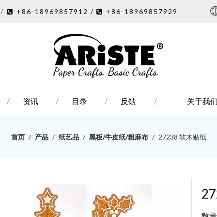
7
+86-18969857912 /
+86-18969857929
/ 

资讯
目录
反馈
关于我
首页
/
产品
/
纸艺品
/
黑板/牛皮纸/粗麻布
/
27238 软木贴纸
2
数量