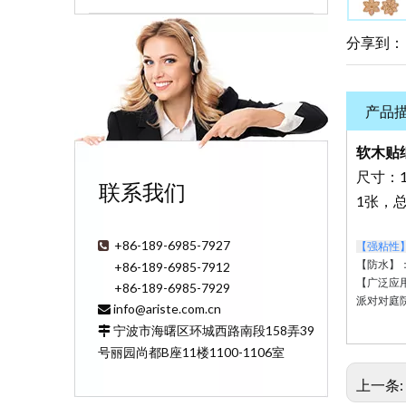
分享到：
产品
软木贴
尺寸：1
联系我们
1张，总
+86-189-6985-7927

【强粘性
【防水】
+86-189-6985-7912
【广泛应
+86-189-6985-7929
派对对庭
info@ariste.com.cn

宁波市海曙区环城西路南段158弄39

号丽园尚都B座11楼1100-1106室
上一条: