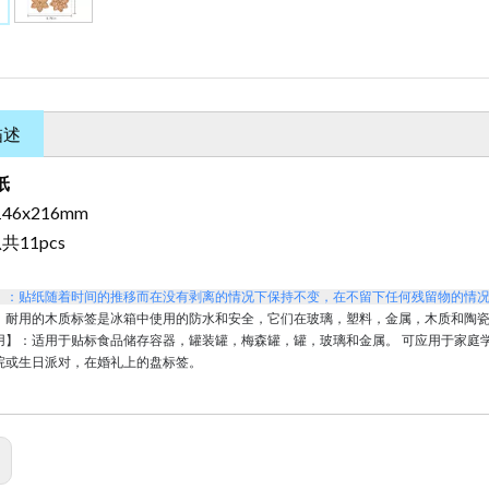
描述
纸
46x216mm
共11pcs
】：贴纸随着时间的推移而在没有剥离的情况下保持不变，在不留下任何残留物的情
：耐用的木质标签是冰箱中使用的防水和安全，它们在玻璃，塑料，金属，木质和陶
用】：适用于贴标食品储存容器，罐装罐，梅森罐，罐，玻璃和金属。
可应用于家庭
院或生日派对，在婚礼上的盘标签。