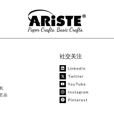
社交关注
LinkedIn
Twitter
YouTube
机
Instagram
艺品
Pinterest
vk