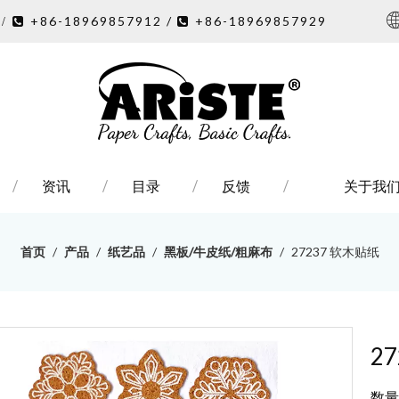
7
+86-18969857912 /
+86-18969857929
/ 

资讯
目录
反馈
关于我
首页
/
产品
/
纸艺品
/
黑板/牛皮纸/粗麻布
/
27237 软木贴纸
2
数量