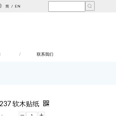
简
/
EN
们
联系我们
7237 软木贴纸
：