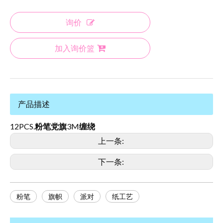
询价
加入询价篮
产品描述
12PCS.
粉笔党旗
3M
缠绕
上一条:
下一条:
粉笔
旗帜
派对
纸工艺