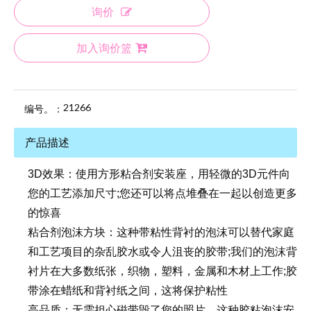
询价
加入询价篮
21266
编号。：
产品描述
3D效果：使用方形粘合剂安装座，用轻微的3D元件向
您的工艺添加尺寸;您还可以将点堆叠在一起以创造更多
的惊喜
粘合剂泡沫方块：这种带粘性背衬的泡沫可以替代家庭
和工艺项目的杂乱胶水或令人沮丧的胶带;我们的泡沫背
衬片在大多数纸张，织物，塑料，金属和木材上工作;胶
带涂在蜡纸和背衬纸之间，这将保护粘性
高品质：无需担心磁带毁了您的照片，这种胶粘泡沫安