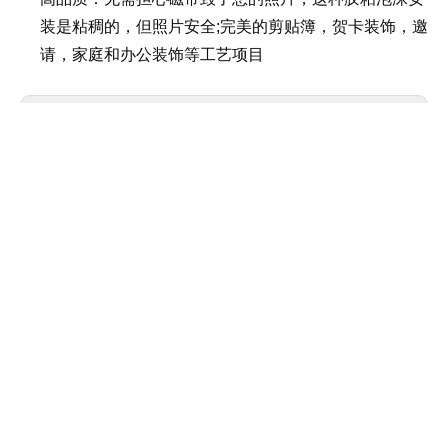
装是粘稠的，但照片安全;完美的剪贴簿，贺卡装饰，邀
请，家庭和办公装饰等工艺项目
上一条:
下一条:
21266 3D泡沫垫
相关产品
29007不干
29003
21506 胶棒
212