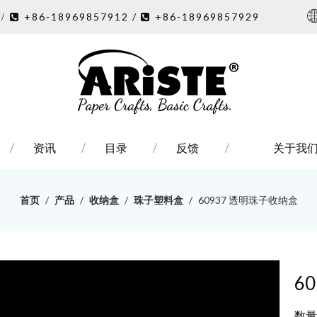
7
+86-18969857912 /
+86-18969857929
/ 

资讯
目录
反馈
关于我
首页
/
产品
/
收纳盒
/
珠子塑料盒
/
60937 透明珠子收纳盒
6
数量