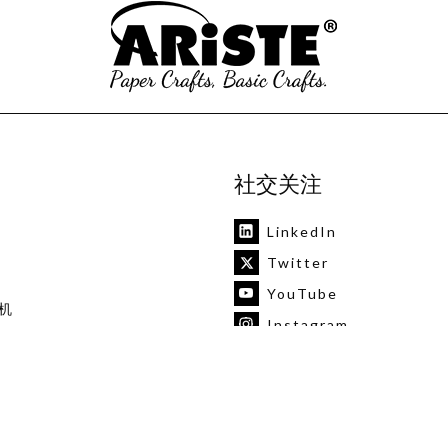
社交关注
LinkedIn
Twitter
YouTube
机
Instagram
艺品
Pinterest
vk