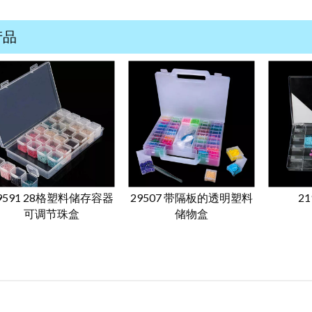
产品
9591 28格塑料储存容器
29507 带隔板的透明塑料
2
可调节珠盒
储物盒