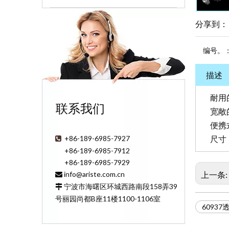
分享到：
编号。
描述
耐用
联系我们
宽敞
便携
+86-189-6985-7927

尺寸：1
+86-189-6985-7912
+86-189-6985-7929
info@ariste.com.cn
上一条:

宁波市海曙区环城西路南段158弄39

号丽园尚都B座11楼1100-1106室
6093