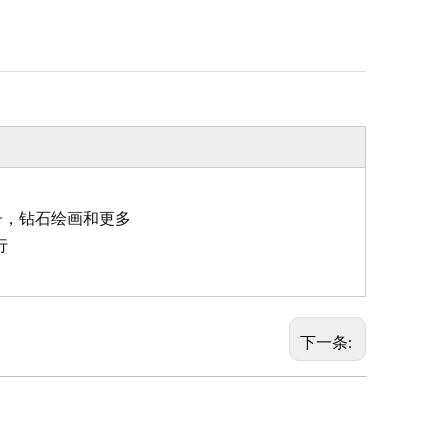
子，钻石绘画和更多
行
下一条: