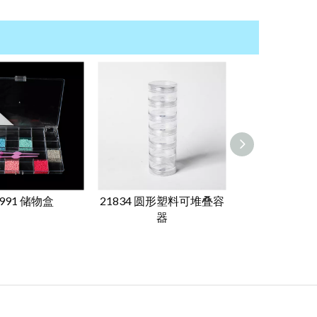
1991 储物盒
21834 圆形塑料可堆叠容
21987迷你
器
纳盒