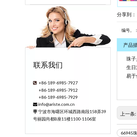
分享到：
编号。
产品
珠子
联系我们
生日
易于
+86-189-6985-7927

+86-189-6985-7912
+86-189-6985-7929
info@ariste.com.cn

宁波市海曙区环城西路南段158弄39

上一条:
号丽园尚都B座11楼1100-1106室
66945