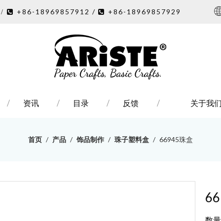
7
+86-18969857912 /
+86-18969857929
/ 

资讯
目录
反馈
关于我
首页
/
产品
/
饰品制作
/
珠子塑料盒
/
66945珠盒
6
数量