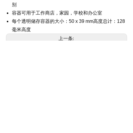
别
容器可用于工作商店，家园，学校和办公室
每个透明储存容器的大小：50 x 39 mm高度总计：128
毫米高度
上一条:
下一条:
21833透明塑料可堆叠珠箱5件
相关产品
29591 28格
29507 带隔
21991 储物
2183