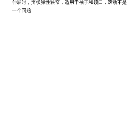
伸展时，辫状弹性狭窄，适用于袖子和领口，滚动不是
一个问题
这种轻质弹性可在织物中封装或直接缝制到材料上
上一条:
下一条:
71009 1/2 \“x 4.5 yds黑色编织弹性
相关产品
74113 标记
\"74113 标
70704涤纶
7070