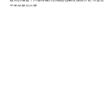
完美的展示位置。
“非常适合在零售店或自己的家中展示高品质的珠宝。\”
上一条:
下一条:
相关产品
67711D 麻
67227A 3-D
67054 11''
670
线一层 T 型
麻线装饰人
装饰首饰架
67044
杆手镯手镯
体模特胸围
天鹅绒
珠宝展示架
首饰架
饰
9\\"