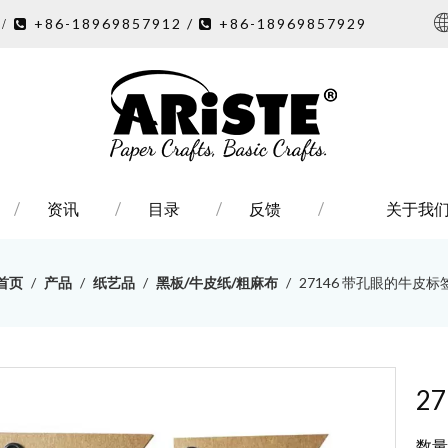
7
+86-18969857912 /
+86-18969857929
/ 

资讯
目录
反馈
关于我
首页
/
产品
/
纸艺品
/
黑板/牛皮纸/粗麻布
/
27146 带孔眼的牛皮标
2
数量