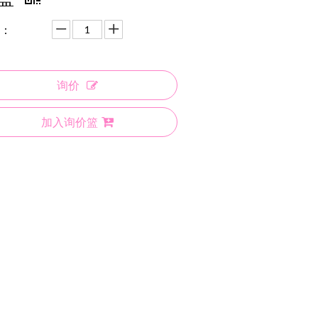
：
询价
加入询价篮