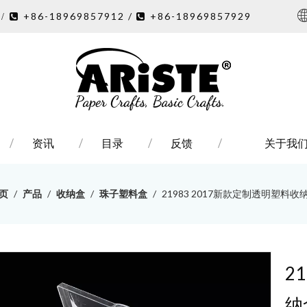
7
+86-18969857912 /
+86-18969857929
/ 

资讯
目录
反馈
关于我
页
/
产品
/
收纳盒
/
珠子塑料盒
/
21983 2017新款定制透明塑料收
2
纳