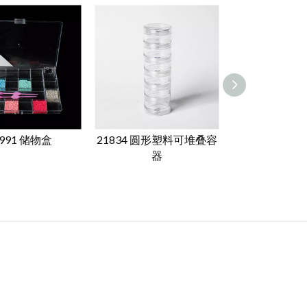
1991 储物盒
21834 圆形塑料可堆叠容
21987迷你
器
纳盒