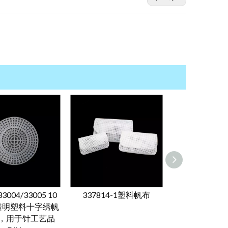
33004/33005 10
337814-1塑料帆布
CN203
透明塑料十字绣帆
0342/0343/
，用于针工艺品
状的塑料