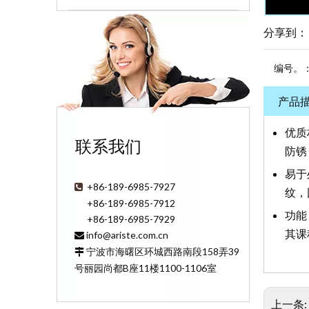
分享到：
编号。
产品
优质
联系我们
防锈
易于
+86-189-6985-7927

纹，
+86-189-6985-7912
功能
+86-189-6985-7929
其课
info@ariste.com.cn

宁波市海曙区环城西路南段158弄39

号丽园尚都B座11楼1100-1106室
上一条: