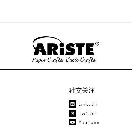
社交关注
LinkedIn
Twitter
YouTube
机
Instagram