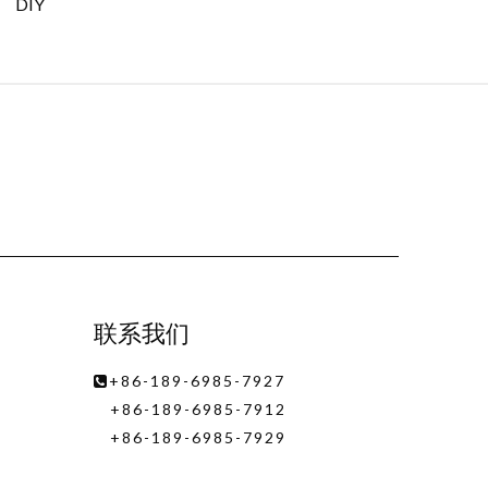
DIY
联系我们
+86-189-6985-7927

+86-189-6985-7912
+86-189-6985-7929
info@ariste.com.cn
