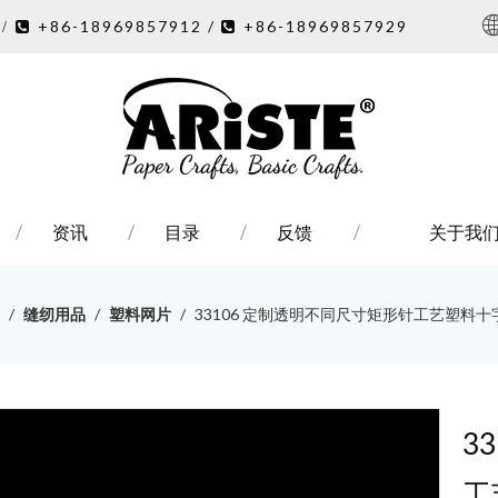
7
+86-18969857912 /
+86-18969857929
/ 

资讯
目录
反馈
关于我
/
缝纫用品
/
塑料网片
/
33106 定制透明不同尺寸矩形针工艺塑料
3
工