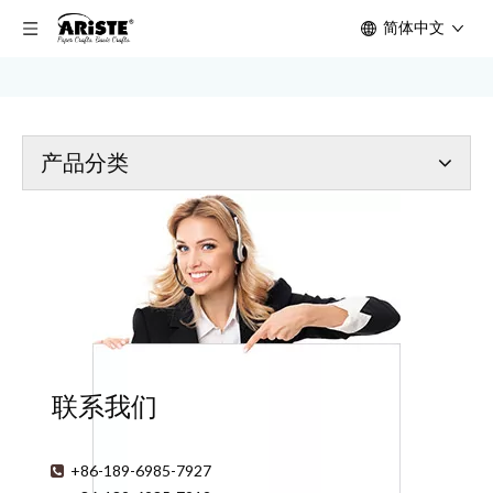
简体中文
首页
/
产品
/
缝纫用品
/
缝纫系列
/
70101 绗缝别针
产品分类
联系我们
+86-189-6985-7927
