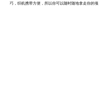
巧，织机携带方便，所以你可以随时随地拿走你的项
目。
采用优质塑料，耐用实用。将您的创造力与这种DIY编
织织机，设计手工制作，自制物品和您的家人。
上一条:
下一条:
缝纫
概念工艺
lo
织机套装
相关产品
76010 织机
76007圆织
75704 记号
7570