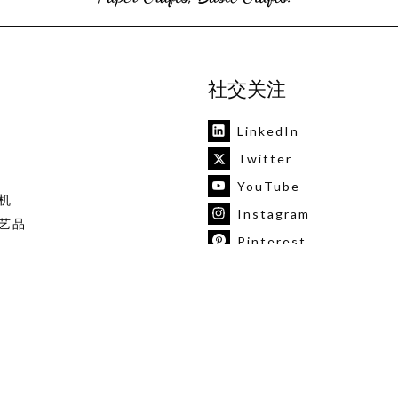
社交关注
LinkedIn
Twitter
YouTube
机
Instagram
艺品
Pinterest
vk
版权所有©2020-2025宁波合益进出口有限公司. 技术支持
领
浙ICP备2020043572号
浙公网安备 33020302001145号