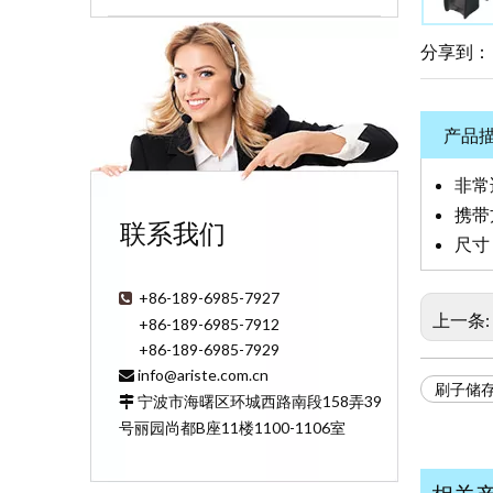
分享到：
产品
非常
携带
联系我们
尺寸：
+86-189-6985-7927

上一条:
+86-189-6985-7912
+86-189-6985-7929
info@ariste.com.cn

刷子储
宁波市海曙区环城西路南段158弄39

号丽园尚都B座11楼1100-1106室