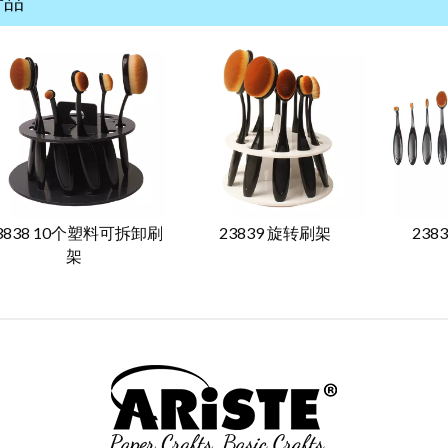
产品
3838 10个塑料可拆卸刷
23839 旋转刷架
238
架