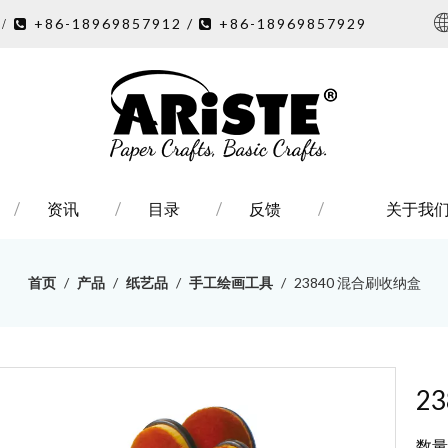
7
+86-18969857912 /
+86-18969857929
/ 

资讯
目录
反馈
关于我
首页
/
产品
/
纸艺品
/
手工绘画工具
/
23840 混合刷收纳盒
2
数量