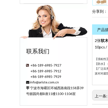
分享到：
产品
2张
软
10pcs 
联系我们
【强粘性
【防水】
+86-189-6985-7927

【广泛应
+86-189-6985-7912
派对对庭
+86-189-6985-7929
info@ariste.com.cn

宁波市海曙区环城西路南段158弄39

号丽园尚都B座11楼1100-1106室
上一条: