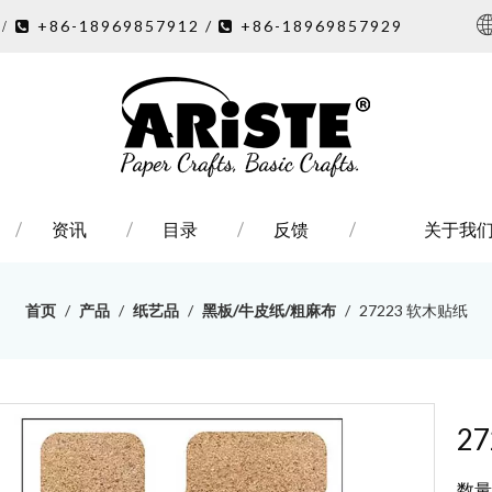
7
+86-18969857912 /
+86-18969857929
/ 

资讯
目录
反馈
关于我
首页
/
产品
/
纸艺品
/
黑板/牛皮纸/粗麻布
/
27223 软木贴纸
2
数量