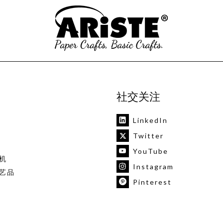
社交关注
LinkedIn
Twitter
YouTube
机
Instagram
艺品
Pinterest
vk